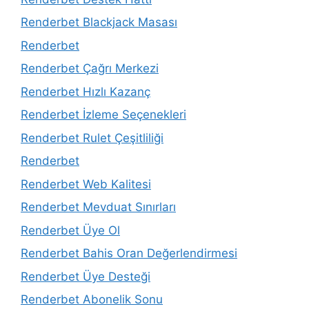
Renderbet Blackjack Masası
Renderbet
Renderbet Çağrı Merkezi
Renderbet Hızlı Kazanç
Renderbet İzleme Seçenekleri
Renderbet Rulet Çeşitliliği
Renderbet
Renderbet Web Kalitesi
Renderbet Mevduat Sınırları
Renderbet Üye Ol
Renderbet Bahis Oran Değerlendirmesi
Renderbet Üye Desteği
Renderbet Abonelik Sonu