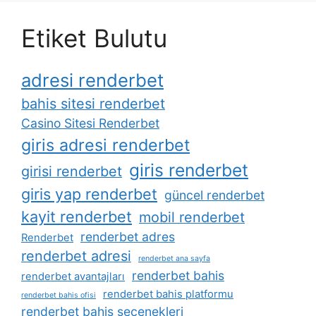
Etiket Bulutu
adresi renderbet
bahis sitesi renderbet
Casino Sitesi Renderbet
giris adresi renderbet
giris renderbet
girisi renderbet
giris yap renderbet
güncel renderbet
kayit renderbet
mobil renderbet
renderbet adres
Renderbet
renderbet adresi
renderbet ana sayfa
renderbet bahis
renderbet avantajları
renderbet bahis platformu
renderbet bahis ofisi
renderbet bahis seçenekleri