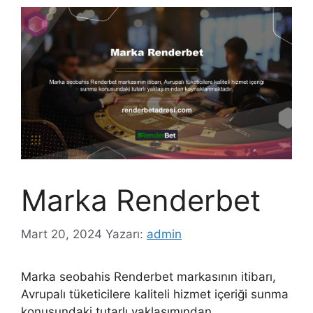
Marka Renderbet
Mart 20, 2024
Yazarı:
admin
Marka seobahis Renderbet markasının itibarı,
Avrupalı ​​tüketicilere kaliteli hizmet içeriği sunma
konusundaki tutarlı yaklaşımından