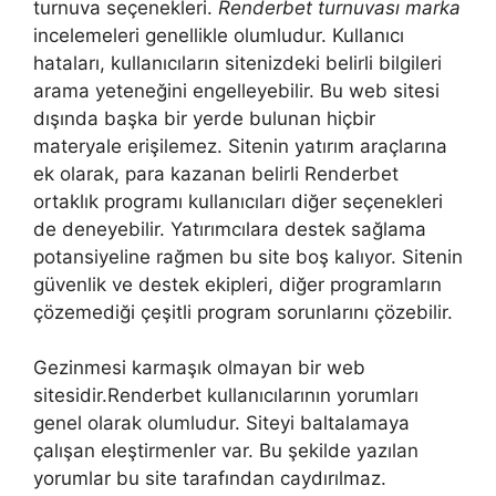
turnuva seçenekleri.
Renderbet turnuvası marka
incelemeleri genellikle olumludur. Kullanıcı
hataları, kullanıcıların sitenizdeki belirli bilgileri
arama yeteneğini engelleyebilir. Bu web sitesi
dışında başka bir yerde bulunan hiçbir
materyale erişilemez. Sitenin yatırım araçlarına
ek olarak, para kazanan belirli Renderbet
ortaklık programı kullanıcıları diğer seçenekleri
de deneyebilir. Yatırımcılara destek sağlama
potansiyeline rağmen bu site boş kalıyor. Sitenin
güvenlik ve destek ekipleri, diğer programların
çözemediği çeşitli program sorunlarını çözebilir.
Gezinmesi karmaşık olmayan bir web
sitesidir.Renderbet kullanıcılarının yorumları
genel olarak olumludur. Siteyi baltalamaya
çalışan eleştirmenler var. Bu şekilde yazılan
yorumlar bu site tarafından caydırılmaz.