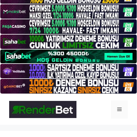
İçeriğe
atla
Menü