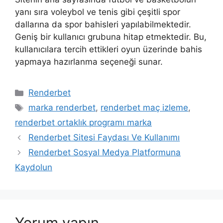
yanı sıra voleybol ve tenis gibi çeşitli spor
dallarına da spor bahisleri yapılabilmektedir.
Geniş bir kullanıcı grubuna hitap etmektedir. Bu,
kullanıcılara tercih ettikleri oyun üzerinde bahis
yapmaya hazırlanma seçeneği sunar.
Kategoriler
Renderbet
Etiketler
marka renderbet
,
renderbet maç izleme
,
renderbet ortaklık programı marka
Renderbet Sitesi Faydası Ve Kullanımı
Renderbet Sosyal Medya Platformuna
Kaydolun
Yorum yapın