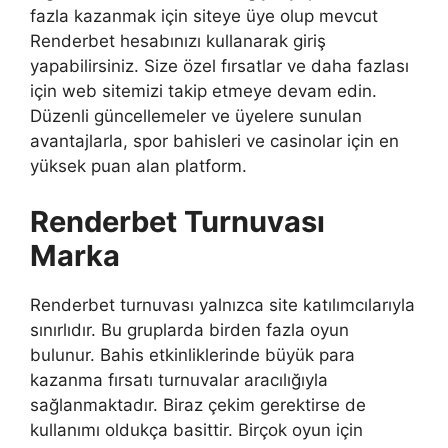
fazla kazanmak için siteye üye olup mevcut
Renderbet hesabınızı kullanarak giriş
yapabilirsiniz. Size özel fırsatlar ve daha fazlası
için web sitemizi takip etmeye devam edin.
Düzenli güncellemeler ve üyelere sunulan
avantajlarla, spor bahisleri ve casinolar için en
yüksek puan alan platform.
Renderbet Turnuvası
Marka
Renderbet turnuvası yalnızca site katılımcılarıyla
sınırlıdır. Bu gruplarda birden fazla oyun
bulunur. Bahis etkinliklerinde büyük para
kazanma fırsatı turnuvalar aracılığıyla
sağlanmaktadır. Biraz çekim gerektirse de
kullanımı oldukça basittir. Birçok oyun için