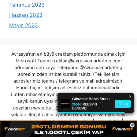
Temmuz 2023
Haziran 2023
Mayıs 2023
Avrasya'nın en büyük reklam platformunda olmak için
Microsoft Teams:
reklam@avrasyamarketing.com
adresimizden veya Telegram: @Avrasyamarketing
adresimizden irtibat kurabilirsiniz. (Tek iletişim
adreslerimiz teams / telegram ve mail adresimizdir.
Harici hiçbir iletişim adresimiz bulunmamaktadır.
Lütfen itibar etmeyiniz.) Türkiye yasalarına göre 7258
sayılı kanun uyarınca yasa dışı bahis oynamanın
cezaları mevcuttur. Şu an bulunduğunuz site hiç bir
şekilde illegal bahis oyunları oynatmıyor ve oynamaya
aracı olmuyordur.
betcas
|
betpublic
|
benimbahis
|
×
betsound
|
bettito
|
talisbet
|
milyonerbahis
|
betpark