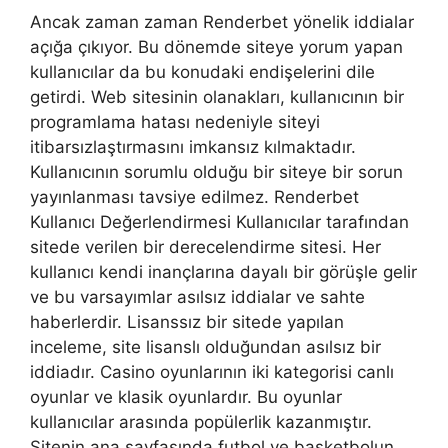
Ancak zaman zaman Renderbet yönelik iddialar
açığa çıkıyor. Bu dönemde siteye yorum yapan
kullanıcılar da bu konudaki endişelerini dile
getirdi. Web sitesinin olanakları, kullanıcının bir
programlama hatası nedeniyle siteyi
itibarsızlaştırmasını imkansız kılmaktadır.
Kullanıcının sorumlu olduğu bir siteye bir sorun
yayınlanması tavsiye edilmez. Renderbet
Kullanıcı Değerlendirmesi Kullanıcılar tarafından
sitede verilen bir derecelendirme sitesi. Her
kullanıcı kendi inançlarına dayalı bir görüşle gelir
ve bu varsayımlar asılsız iddialar ve sahte
haberlerdir. Lisanssız bir sitede yapılan
inceleme, site lisanslı olduğundan asılsız bir
iddiadır. Casino oyunlarının iki kategorisi canlı
oyunlar ve klasik oyunlardır. Bu oyunlar
kullanıcılar arasında popülerlik kazanmıştır.
Sitenin ana sayfasında futbol ve basketbolun