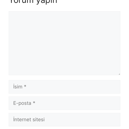
Yorum
İsim
E-
posta
İnternet
sitesi