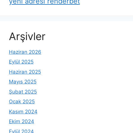
yeni adresi renderbet
Arşivler
Haziran 2026
Eylül 2025
Haziran 2025
Mayıs 2025
Şubat 2025
Ocak 2025
Kasım 2024
Ekim 2024
Eylül 2024