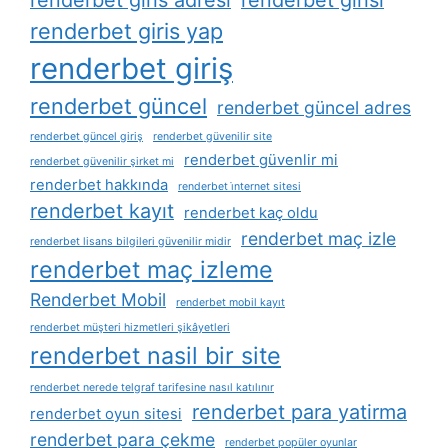
renderbet giris yap
renderbet giriş
renderbet güncel
renderbet güncel adres
renderbet güncel giriş
renderbet güvenilir site
renderbet güvenlir mi
renderbet güvenilir şirket mi
renderbet hakkında
renderbet i̇nternet sitesi
renderbet kayıt
renderbet kaç oldu
renderbet maç izle
renderbet lisans bilgileri güvenilir midir
renderbet maç izleme
Renderbet Mobil
renderbet mobil kayıt
renderbet müşteri hizmetleri şikâyetleri
renderbet nasil bir site
renderbet nerede telgraf tarifesine nasıl katılınır
renderbet para yatirma
renderbet oyun sitesi
renderbet para çekme
renderbet popüler oyunlar